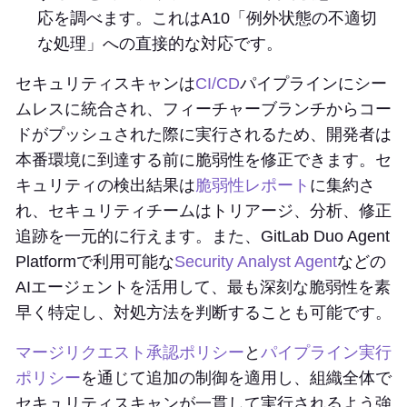
応を調べます。これはA10「例外状態の不適切
な処理」への直接的な対応です。
セキュリティスキャンは
CI/CD
パイプラインにシー
ムレスに統合され、フィーチャーブランチからコー
ドがプッシュされた際に実行されるため、開発者は
本番環境に到達する前に脆弱性を修正できます。セ
キュリティの検出結果は
脆弱性レポート
に集約さ
れ、セキュリティチームはトリアージ、分析、修正
追跡を一元的に行えます。また、GitLab Duo Agent
Platformで利用可能な
Security Analyst Agent
などの
AIエージェントを活用して、最も深刻な脆弱性を素
早く特定し、対処方法を判断することも可能です。
マージリクエスト承認ポリシー
と
パイプライン実行
ポリシー
を通じて追加の制御を適用し、組織全体で
セキュリティスキャンが一貫して実行されるよう強