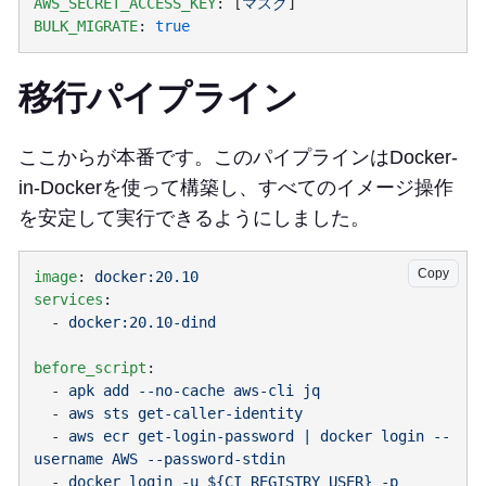
AWS_SECRET_ACCESS_KEY
: [
マスク
BULK_MIGRATE
: 
移行パイプライン
ここからが本番です。このパイプラインはDocker-
in-Dockerを使って構築し、すべてのイメージ操作
を安定して実行できるようにしました。
Copy
image
: 
services
  - 
before_script
  - 
  - 
  - 
aws ecr get-login-password | docker login --
  - 
docker login -u ${CI_REGISTRY_USER} -p 