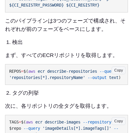
このパイプラインは3つのフェーズで構成され、そ
れぞれが前のフェーズをベースにします。
検出
まず、すべてのECRリポジトリを取得します。
Copy
REPOS
=
$(
aws
 ecr
 describe-repositories
 --query
'repositories[*].repositoryName'
 --output
 text
タグの列挙
次に、各リポジトリの全タグを取得します。
Copy
TAGS
=
$(
aws
 ecr
 describe-images
 --repository-name
$repo 
--query
 'imageDetails[*].imageTags[]'
 --