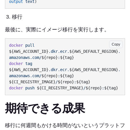
output
 text
移行
最後に、実際にイメージ移行を実行します。
Copy
docker
 pull
${AWS_ACCOUNT_ID}
.dkr.ecr.
${AWS_DEFAULT_REGION}
.
amazonaws.com/
${repo}
:
docker
 tag
${AWS_ACCOUNT_ID}
.dkr.ecr.
${AWS_DEFAULT_REGION}
.
amazonaws.com/
${repo}
:
${tag} 
${CI_REGISTRY_IMAGE}
/
${repo}
:
docker
 push
 ${CI_REGISTRY_IMAGE}
/
${repo}
:
期待できる成果
移行に何週間もかける時間がないというプラットフ