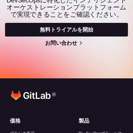
DevSecOpsに特化したインテリジェント
オーケストレーションプラットフォーム
で実現できることをご確認ください。
無料トライアルを開始
お問い合わせ
®
フッターリンク
価格
製品