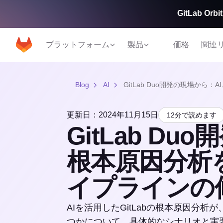
GitLab 
プラットフォーム
製品
価格
関連
Blog
AI
GitLab Duo開発の現場から
更新日：2024年11月15日
12分で読めます
GitLab D
根本原因分析を
イプラインの
AIを活用したGitLabの根本原因分析
つかについて、具体的なシナリオと実