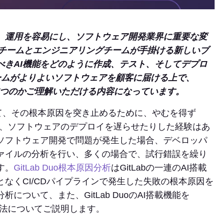
護、運用を容易にし、ソフトウェア開発業界に重要な変
製品チームとエンジニアリングチームが手掛ける新しいブ
べきAI機能をどのように作成、テスト、そしてデプロ
sチームがよりよいソフトウェアを顧客に届ける上で、
に役立つのかご理解いただける内容になっています。
て、その根本原因を突き止めるために、やむを得ず
たり、ソフトウェアのデプロイを遅らせたりした経験はあ
ソフトウェア開発で問題が発生した場合、デベロッパ
ァイルの分析を行い、多くの場合で、試行錯誤を繰り
す。
GitLab Duo根本原因分析
はGitLabの一連のAI搭載
なくCI/CDパイプラインで発生した失敗の根本原因を
ついて、また、GitLab DuoのAI搭載機能を
る方法についてご説明します。