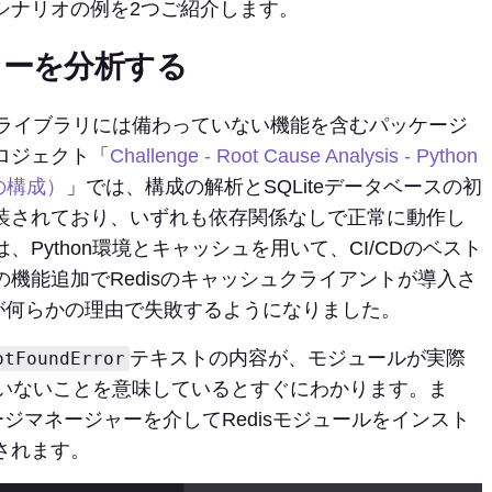
シナリオの例を2つご紹介します。
エラーを分析する
標準ライブラリには備わっていない機能を含むパッケージ
ロジェクト「
Challenge - Root Cause Analysis - Python
nの構成）
」では、構成の解析とSQLiteデータベースの初
装されており、いずれも依存関係なしで正常に動作し
Python環境とキャッシュを用いて、CI/CDのベスト
機能追加でRedisのキャッシュクライアントが導入さ
ドが何らかの理由で失敗するようになりました。
テキストの内容が、モジュールが実際
otFoundError
れていないことを意味しているとすぐにわかります。ま
ッケージマネージャーを介してRedisモジュールをインスト
されます。