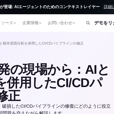
詳細
Orbitが登場: AIエージェントのためのコンテキストレイヤー
デモをリ
リソース
企業情報
お問い合わせ
：AIと根本原因分析を併用したCI/CDパイプラインの修正
uo開発の現場から：AIと
併用したCI/CDパ
修正
が、破損したCI/CDパイプラインの修復にどのように役立
習問題を交えながら解説します。