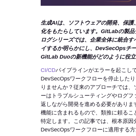
生成AIは、ソフトウェアの開発、保
化をもたらしています。GitLabの
ログシリーズでは、企業全体に統合す
イするか明らかにし、DevSecOp
GitLab Duoの新機能がどのよう
CI/CD
パイプラインがエラーを起こし
DevSecOpsワークフローを停止し
りませんか？従来のアプローチでは、
ーはトラブルシューティングやログフ
返しながら開発を進める必要がありま
機能に含まれるもので、類推に頼ること
特定します。この記事では、根本原因分析に
DevSecOpsワークフローに適用す