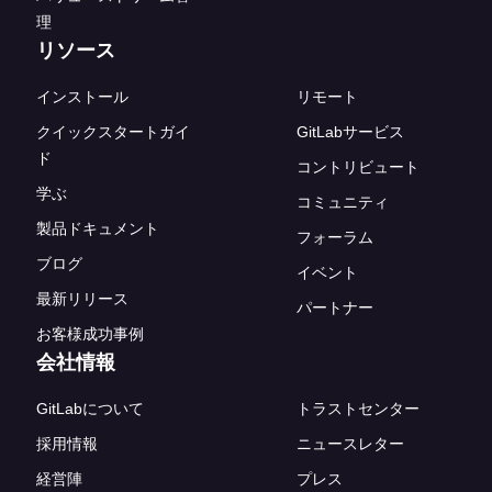
理
リソース
インストール
リモート
クイックスタートガイ
GitLabサービス
ド
コントリビュート
学ぶ
コミュニティ
製品ドキュメント
フォーラム
ブログ
イベント
最新リリース
パートナー
お客様成功事例
会社情報
GitLabについて
トラストセンター
採用情報
ニュースレター
経営陣
プレス