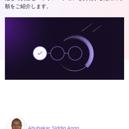
順をご紹介します。
Abubakar Siddiq Ango