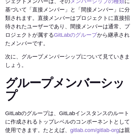
ジェクトメンバーは、その
メンバーシップの種類
に
基づいて「直接メンバー」と「間接メンバー」に分
類されます。直接メンバーはプロジェクトに直接招
待されたユーザーであり、間接メンバーは通常、プ
ロジェクトが属する
GitLabのグループ
から継承され
たメンバーです。
次に、グループメンバーシップについて見ていきま
しょう。
グループメンバーシッ
プ
GitLabのグループは、GitLabインスタンスのルート
に作成されるトップレベルのコンポーネントとして
使用できます。たとえば、
gitlab.com/gitlab-org
は親