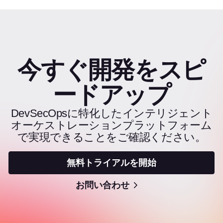
今すぐ開発をスピ
ードアップ
DevSecOpsに特化したインテリジェント
オーケストレーションプラットフォーム
で実現できることをご確認ください。
無料トライアルを開始
お問い合わせ