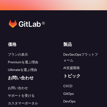
®
フッターリンク
価格
製品
プランの表示
DevSecOpsプラットフ
ォーム
Premiumを選ぶ理由
AI支援開発
Ultimateを選ぶ理由
トピック
お問い合わせ
CI/CD
お問い合わせ
GitOps
サポートを受ける
DevOps
カスタマーポータル