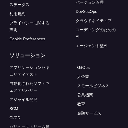
バージョン管理
ステータス
DevSecOps
利用規約
クラウドネイティブ
プライバシーに関する
声明
コーディングのための
AI
Cookie Preferences
エージェント型AI
ソリューション
アプリケーションセキ
GitOps
ュリティテスト
大企業
自動化されたソフトウ
スモールビジネス
ェアデリバリー
公共機関
アジャイル開発
教育
SCM
金融サービス
CI/CD
バリューストリーム管