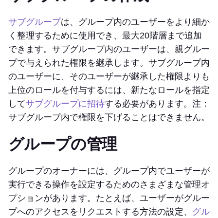
サブグループ
は、グループ内のユーザーをより細か
く整理するために使用でき、最大20階層まで追加
できます。サブグループ内のユーザーは、親グルー
プで与えられた権限を継承します。サブグループ内
のユーザーに、そのユーザーが継承した権限よりも
上位のロールを付与するには、新たなロールを指定
して
サブグループに招待
する必要があります。注：
サブグループ内で権限を下げることはできません。
グループの管理
グループのオーナーには、グループ内でユーザーが
実行できる操作を設定するためのさまざまな管理オ
プションがあります。たとえば、ユーザーがグルー
プへのアクセスをリクエストする方法の設定、
グル