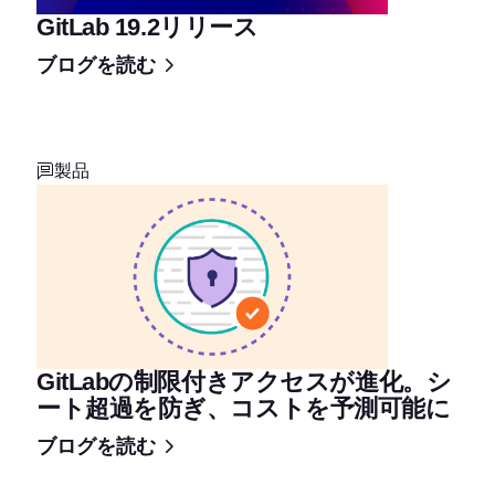
GitLab 19.2リリース
ブログを読む
製品
GitLabの制限付きアクセスが進化。シ
ート超過を防ぎ、コストを予測可能に
ブログを読む