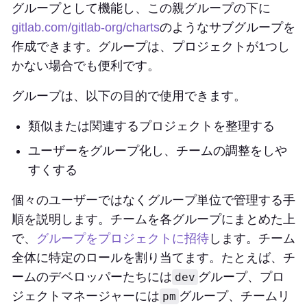
グループとして機能し、この親グループの下に
gitlab.com/gitlab-org/charts
のようなサブグループを
作成できます。グループは、プロジェクトが1つし
かない場合でも便利です。
グループは、以下の目的で使用できます。
類似または関連するプロジェクトを整理する
ユーザーをグループ化し、チームの調整をしや
すくする
個々のユーザーではなくグループ単位で管理する手
順を説明します。チームを各グループにまとめた上
で、
グループをプロジェクトに招待
します。チーム
全体に特定のロールを割り当てます。たとえば、チ
ームのデベロッパーたちには
グループ、プロ
dev
ジェクトマネージャーには
グループ、チームリ
pm