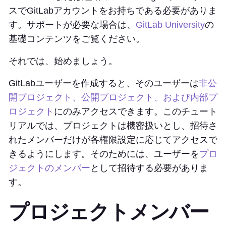
スでGitLabアカウントをお持ちである必要がありま
す。サポートが必要な場合は、
GitLab University
の
基礎コンテンツをご覧ください。
それでは、始めましょう。
GitLabユーザーを作成すると、そのユーザーは
非公
開プロジェクト、公開プロジェクト、および内部プ
ロジェクト
にのみアクセスできます。このチュート
リアルでは、プロジェクトは機密扱いとし、招待さ
れたメンバーだけが各権限設定に応じてアクセスで
きるようにします。そのためには、ユーザーを
プロ
ジェクトのメンバー
として招待する必要がありま
す。
プロジェクトメンバー