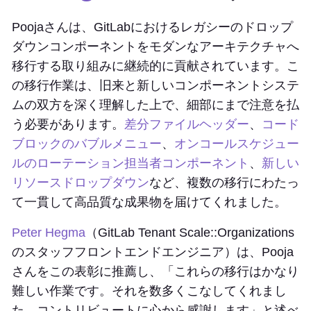
Poojaさんは、GitLabにおけるレガシーのドロップ
ダウンコンポーネントをモダンなアーキテクチャへ
移行する取り組みに継続的に貢献されています。こ
の移行作業は、旧来と新しいコンポーネントシステ
ムの双方を深く理解した上で、細部にまで注意を払
う必要があります。
差分ファイルヘッダー
、
コード
ブロックのバブルメニュー
、
オンコールスケジュー
ルのローテーション担当者コンポーネント
、
新しい
リソースドロップダウン
など、複数の移行にわたっ
て一貫して高品質な成果物を届けてくれました。
Peter Hegma
（GitLab Tenant Scale::Organizations
のスタッフフロントエンドエンジニア）は、Pooja
さんをこの表彰に推薦し、「これらの移行はかなり
難しい作業です。それを数多くこなしてくれまし
た。コントリビュートに心から感謝します」と述べ