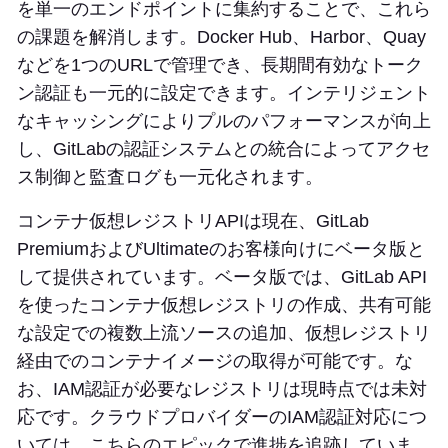
を単一のエンドポイントに集約することで、これら
の課題を解消します。Docker Hub、Harbor、Quay
などを1つのURLで管理でき、長期間有効なトーク
ン認証も一元的に設定できます。インテリジェント
なキャッシングによりプルのパフォーマンスが向上
し、GitLabの認証システムとの統合によってアクセ
ス制御と監査ログも一元化されます。
コンテナ仮想レジストリAPIは現在、GitLab
PremiumおよびUltimateのお客様向けにベータ版と
して提供されています。ベータ版では、GitLab API
を使ったコンテナ仮想レジストリの作成、共有可能
な設定での複数上流ソースの追加、仮想レジストリ
経由でのコンテナイメージの取得が可能です。な
お、IAM認証が必要なレジストリは現時点では未対
応です。クラウドプロバイダーのIAM認証対応につ
いては、こちらのエピックで進捗を追跡していま