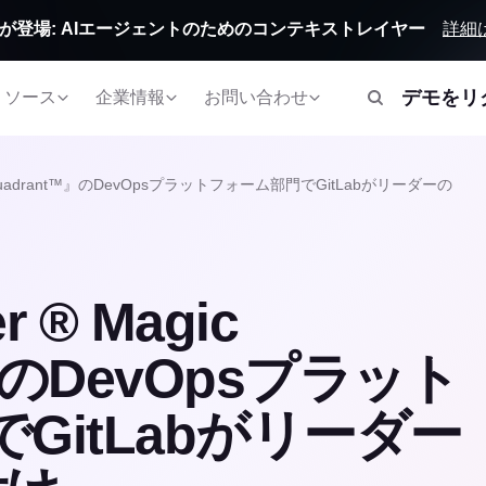
詳細
Orbitが登場: AIエージェントのためのコンテキストレイヤー
デモをリ
リソース
企業情報
お問い合わせ
gic Quadrant™』のDevOpsプラットフォーム部門でGitLabがリーダーの
r ® Magic
™』のDevOpsプラット
GitLabがリーダー