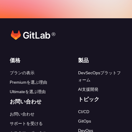
®
フッターリンク
価格
製品
プランの表示
DevSecOpsプラットフ
ォーム
Premiumを選ぶ理由
AI支援開発
Ultimateを選ぶ理由
トピック
お問い合わせ
CI/CD
お問い合わせ
GitOps
サポートを受ける
DevOps