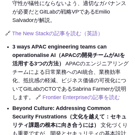
守性が犠牲にならないよう、適切なガバナンス
が必要だとGitLabの戦略VPであるEmilio
Salvadorが解説。
🔗
The New Stackの記事を読む（英語）
3 ways APAC engineering teams can
operationalise AI（APACの開発チームがAIを
活用する3つの方法）
APACのエンジニアリング
チームによる日常業務へのAI統合、業務効率
化、抵抗感の軽減、ビジネス価値の可視化につ
いてGitLabのCTOであるSabrina Farmerが説明
します。 🔗
Frontier Enterpriseの記事を読む
Beyond Culture: Addressing Common
Security Frustrations（文化を越えて：セキュ
リティ課題の根本に向き合うには）
文化づくり
も重要ですが、開発とセキュリティの基本設計