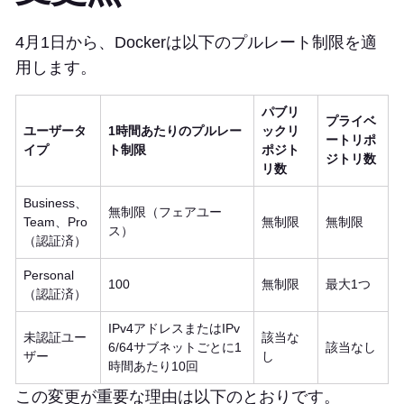
4月1日から、Dockerは以下のプルレート制限を適
用します。
パブリ
プライベ
ユーザータ
1時間あたりのプルレー
ックリ
ートリポ
イプ
ト制限
ポジト
ジトリ数
リ数
Business、
無制限（フェアユー
Team、Pro
無制限
無制限
ス）
（認証済）
Personal
100
無制限
最大1つ
（認証済）
IPv4アドレスまたはIPv
未認証ユー
該当な
6/64サブネットごとに1
該当なし
ザー
し
時間あたり10回
この変更が重要な理由は以下のとおりです。