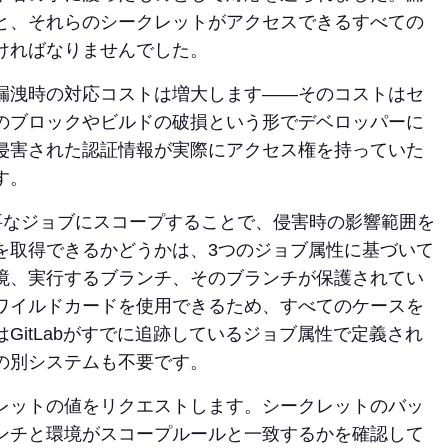
と、それらのシークレットがアクセスできるすべての
ければなりませんでした。
漏洩時の対応コストは増大します——そのコストはセ
のブロックやビルドの破損という形でデベロッパーに
侵害された認証情報が実際にアクセス権を持っていた
す。
情報を必要なジョブにスコープすることで、侵害時の影響範囲を
を取得できるかどうかは、3つのジョブ属性に基づいて
境、実行するブランチ、そのブランチが保護されてい
ワイルドカードを使用できるため、すべてのケースを
GitLabがすでに追跡しているジョブ属性で定義され
の別システムも不要です。
レットの値をリクエストします。シークレットのバッ
ランチと環境がスコープルールと一致するかを確認して