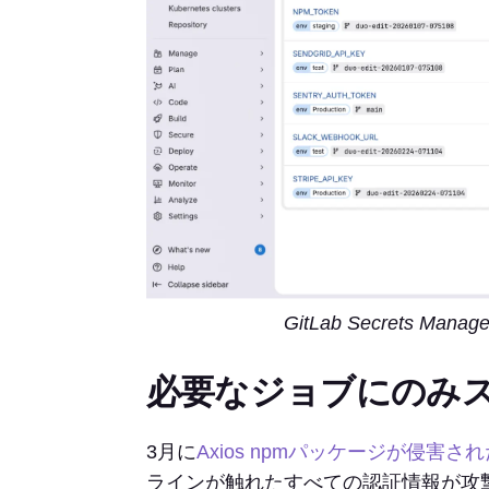
GitLab Secrets
必要なジョブにのみ
3月に
Axios npmパッケージが侵害さ
ラインが触れたすべての認証情報が攻