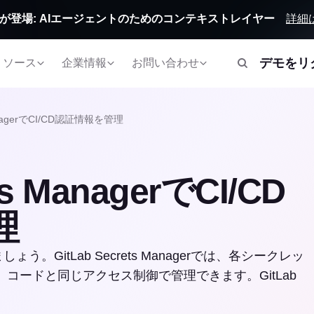
詳細
Orbitが登場: AIエージェントのためのコンテキストレイヤー
デモをリ
リソース
企業情報
お問い合わせ
 ManagerでCI/CD認証情報を管理
ts ManagerでCI/CD
理
。GitLab Secrets Managerでは、各シークレッ
コードと同じアクセス制御で管理できます。GitLab
。