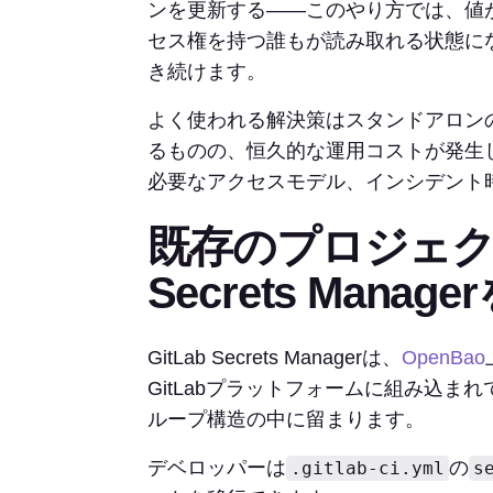
ンを更新する——このやり方では、値
セス権を持つ誰もが読み取れる状態に
き続けます。
よく使われる解決策はスタンドアロンの v
るものの、恒久的な運用コストが発生
必要なアクセスモデル、インシデント
既存のプロジェ
Secrets Manag
GitLab Secrets Managerは、
OpenBao
GitLabプラットフォームに組み込
ループ構造の中に留まります。
デベロッパーは
の
.gitlab-ci.yml
s