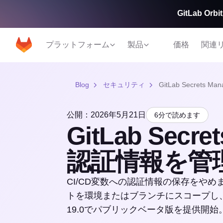
GitLab 
プラットフォーム
製品
価格
関連
Blog
セキュリティ
GitLab Secrets
公開：2026年5月21日
6分で読めます
GitLab Secre
認証情報を管
CI/CD変数への認証情報の保存をやめましょう
トを環境またはブランチにスコープし、
19.0でパブリックベータ版を提供開始