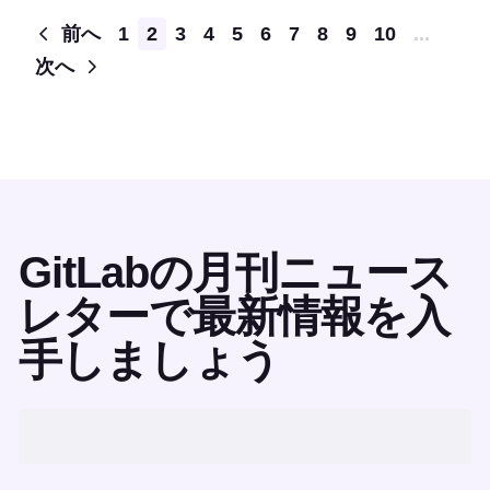
Pagination
前へ
1
2
3
4
5
6
7
8
9
10
...
次へ
GitLabの月刊ニュース
レターで最新情報を入
手しましょう