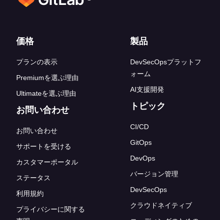
フッターリンク
価格
製品
プランの表示
DevSecOpsプラットフ
ォーム
Premiumを選ぶ理由
AI支援開発
Ultimateを選ぶ理由
トピック
お問い合わせ
CI/CD
お問い合わせ
GitOps
サポートを受ける
DevOps
カスタマーポータル
バージョン管理
ステータス
DevSecOps
利用規約
クラウドネイティブ
プライバシーに関する