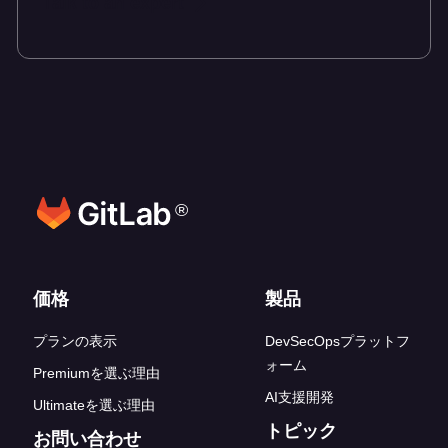
Talk to an expert
®
フッターリンク
価格
製品
プランの表示
DevSecOpsプラットフ
ォーム
Premiumを選ぶ理由
AI支援開発
Ultimateを選ぶ理由
トピック
お問い合わせ