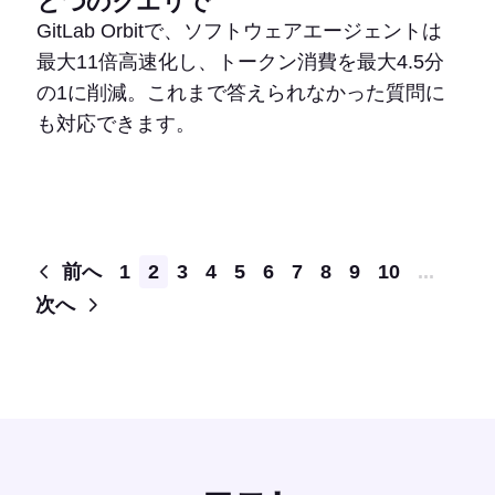
とつのクエリで
GitLab Orbitで、ソフトウェアエージェントは
最大11倍高速化し、トークン消費を最大4.5分
の1に削減。これまで答えられなかった質問に
も対応できます。
Pagination
前へ
1
2
3
4
5
6
7
8
9
10
...
次へ