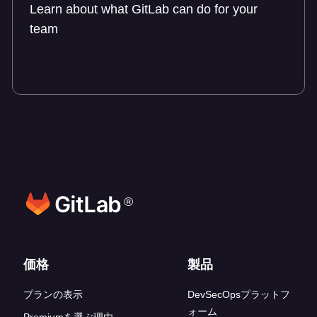
Learn about what GitLab can do for your
team
Talk to an expert
®
フッターリンク
価格
製品
プランの表示
DevSecOpsプラットフ
ォーム