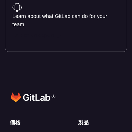
Learn about what GitLab can do for your
team
Talk to an expert
®
フッターリンク
価格
製品