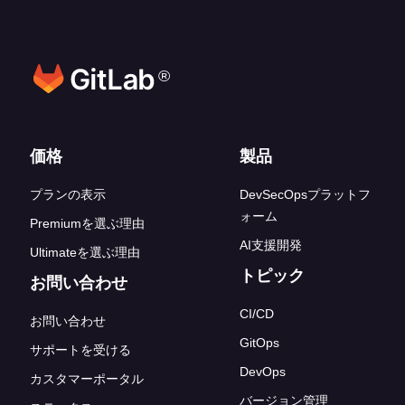
®
フッターリンク
価格
製品
プランの表示
DevSecOpsプラットフ
ォーム
Premiumを選ぶ理由
AI支援開発
Ultimateを選ぶ理由
トピック
お問い合わせ
CI/CD
お問い合わせ
GitOps
サポートを受ける
DevOps
カスタマーポータル
バージョン管理