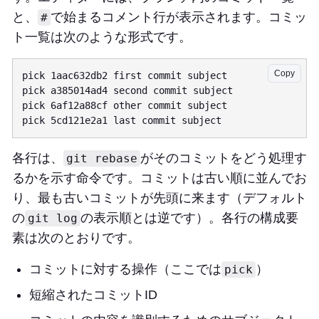
と、
で始まるコメント行が表示されます。コミッ
#
ト一覧は次のような形式です。
Copy
pick 1aac632db2 first commit subject

pick a385014ad4 second commit subject

pick 6af12a88cf other commit subject

各行は、
がそのコミットをどう処理す
git rebase
るかを示す命令です。コミットは古い順に並んでお
り、最も古いコミットが先頭に来ます（デフォルト
の
の表示順とは逆です）。各行の構成要
git log
素は次のとおりです。
コミットに対する操作（ここでは
）
pick
短縮されたコミットID