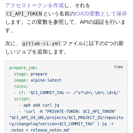
アクセストークンを作成
し、それを
という名前の
CI/CD変数として保存
CI_API_TOKEN
します。この変数を参照して、APIの認証を行いま
す。
次に、
ファイルに以下の2つの新
gitlab-ci.yml
しいジョブを追加します。
Copy
prepare_job
  stage
: 
  image
: 
  rules
  - 
if
: 
  script
    - 
    - 
'curl -H "PRIVATE-TOKEN: $CI_API_TOKEN" 
"$CI_API_V4_URL/projects/$CI_PROJECT_ID/reposito
ry/changelog?version=$CI_COMMIT_TAG" | jq -r 