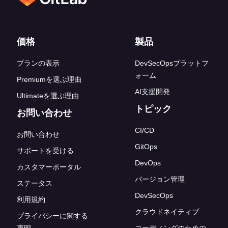
フッターリンク
価格
製品
プランの表示
DevSecOpsプラットフ
ォーム
Premiumを選ぶ理由
AI支援開発
Ultimateを選ぶ理由
トピック
お問い合わせ
CI/CD
お問い合わせ
GitOps
サポートを受ける
DevOps
カスタマーポータル
バージョン管理
ステータス
DevSecOps
利用規約
クラウドネイティブ
プライバシーに関する
声明
コーディングのための