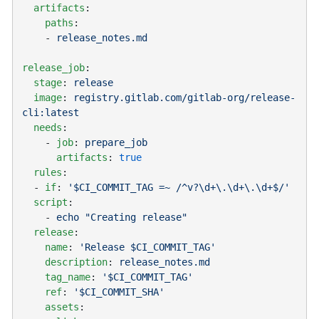
  artifacts
    paths
    - 
release_job
  stage
: 
  image
: 
registry.gitlab.com/gitlab-org/release-
  needs
    - 
job
: 
      artifacts
: 
  rules
  - 
if
: 
  script
    - 
  release
    name
: 
    description
: 
    tag_name
: 
    ref
: 
    assets