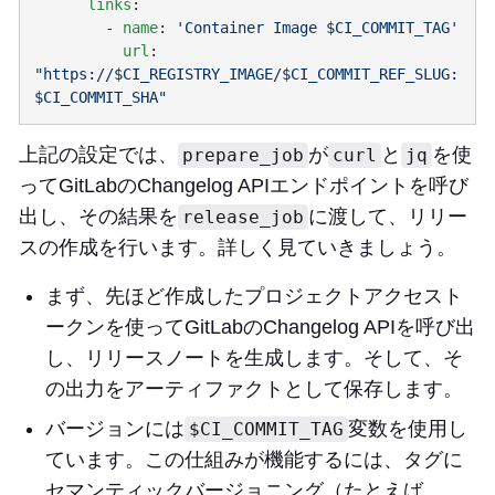
      links
        - 
name
: 
          url
: 
"https://$CI_REGISTRY_IMAGE/$CI_COMMIT_REF_SLUG:
上記の設定では、
が
と
を使
prepare_job
curl
jq
ってGitLabのChangelog APIエンドポイントを呼び
出し、その結果を
に渡して、リリー
release_job
スの作成を行います。詳しく見ていきましょう。
まず、先ほど作成したプロジェクトアクセスト
ークンを使ってGitLabのChangelog APIを呼び出
し、リリースノートを生成します。そして、そ
の出力をアーティファクトとして保存します。
バージョンには
変数を使用し
$CI_COMMIT_TAG
ています。この仕組みが機能するには、タグに
セマンティックバージョニング（たとえば