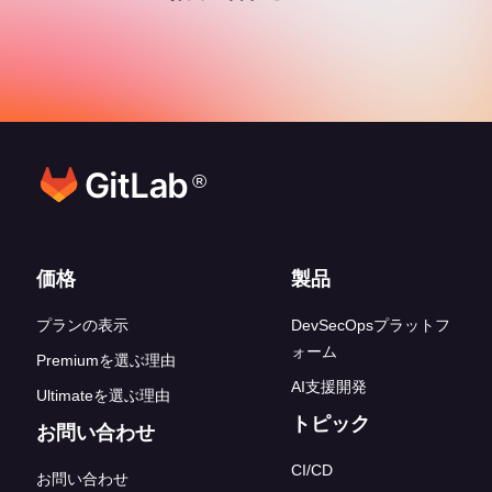
®
フッターリンク
価格
製品
プランの表示
DevSecOpsプラットフ
ォーム
Premiumを選ぶ理由
AI支援開発
Ultimateを選ぶ理由
トピック
お問い合わせ
CI/CD
お問い合わせ