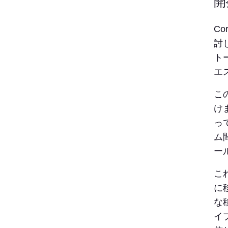
開
Co
討
ト
エ
こ
け
っ
ム
ー
こ
に
な
イ