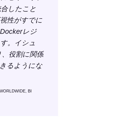
統合したこと
視性がすでに
ckerレジ
ます。イシュ
り、役割に関係
きるようにな
RLDWIDE, BI