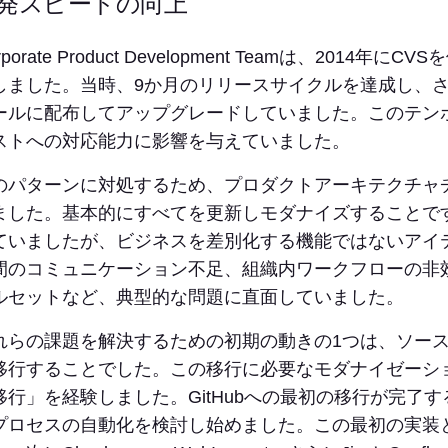
発スピードの向上
rporate Product Development Teamは、201
しました。当時、9か月のリリースサイクルを達成し、
ールに配布してアップグレードしていました。このテン
ストへの対応能力に影響を与えていました。
のパターンに対処するため、プロダクトアーキテクチャ
ました。基本的にすべてを更新しモダナイズすることで
ていましたが、ビジネスを差別化する機能ではないアイ
間のコミュニケーション不足、組織内ワークフローの非
ルセットなど、典型的な問題に直面していました。
れらの課題を解決するための初期の動きの1つは、ソースコ
移行することでした。この移行に必要なモダナイゼーショ
移行」を経験しました。GitHubへの最初の移行が完了
プロセスの自動化を検討し始めました。この最初の実装として、