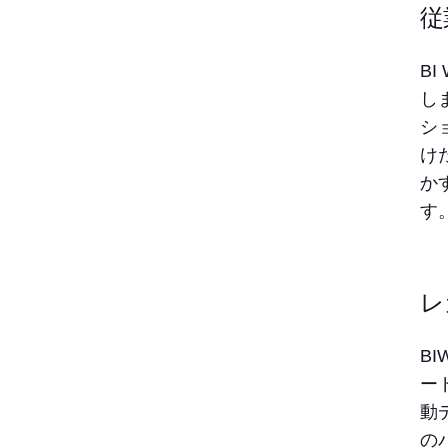
従
B
し
シ
け
か
す
レ
BI
ー
動
の