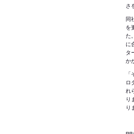
さ
同
を
た
に
タ
か
「
ロ
れ
り
り