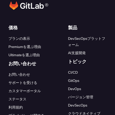
®
フッターリンク
価格
製品
プランの表示
DevSecOpsプラットフ
ォーム
Premiumを選ぶ理由
AI支援開発
Ultimateを選ぶ理由
トピック
お問い合わせ
CI/CD
お問い合わせ
GitOps
サポートを受ける
DevOps
カスタマーポータル
バージョン管理
ステータス
DevSecOps
利用規約
クラウドネイティブ