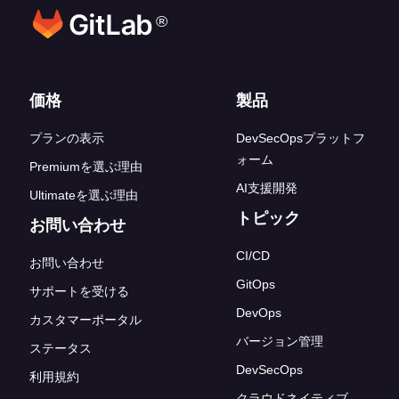
®
フッターリンク
価格
製品
プランの表示
DevSecOpsプラットフ
ォーム
Premiumを選ぶ理由
AI支援開発
Ultimateを選ぶ理由
トピック
お問い合わせ
CI/CD
お問い合わせ
GitOps
サポートを受ける
DevOps
カスタマーポータル
バージョン管理
ステータス
DevSecOps
利用規約
クラウドネイティブ