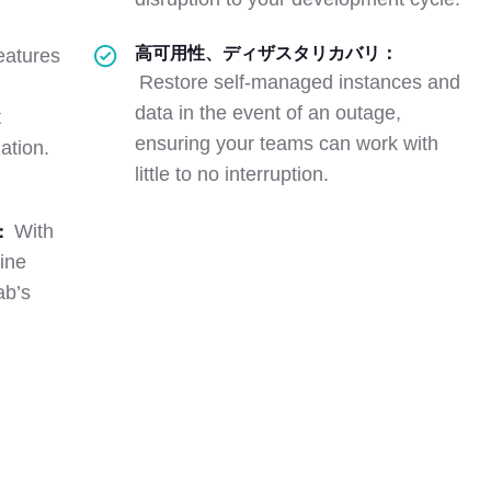
高可用性、ディザスタリカバリ：
eatures
Restore self-managed instances and
data in the event of an outage,
t
ensuring your teams can work with
ation.
little to no interruption.
With
：
line
ab’s