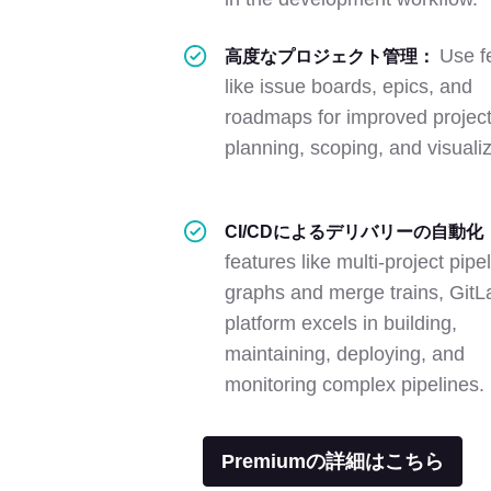
Use f
高度なプロジェクト管理：
like issue boards, epics, and
roadmaps for improved projec
planning, scoping, and visualiz
CI/CDによるデリバリーの自動化
features like multi-project pipe
graphs and merge trains, GitL
platform excels in building,
maintaining, deploying, and
monitoring complex pipelines.
Premiumの詳細はこちら