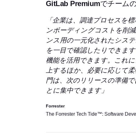
GitLab Premiumで
「企業は、調達プロセスを標
ンボーディングコストを削減
ンス用の一元化されたシステ
を一目で確認したりできます
機能を活用できます。これに
上するほか、必要に応じて柔
門は、次のリリースの準備で
とに集中できます」
Forrester
The Forrester Tech Tide™: Software 