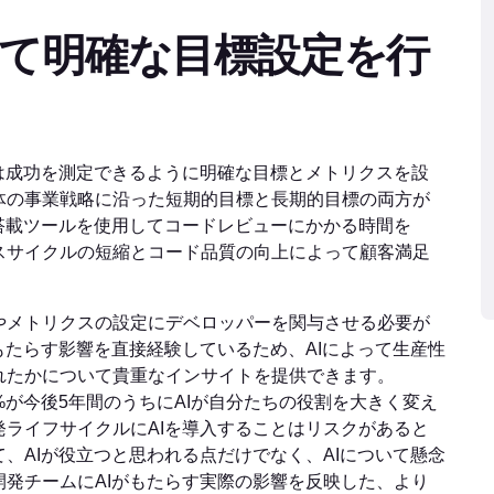
際して明確な目標設定を行
は成功を測定できるように明確な目標とメトリクスを設
体の事業戦略に沿った短期的目標と長期的目標の両方が
搭載ツールを使用してコードレビューにかかる時間を
スサイクルの短縮とコード品質の向上によって顧客満足
やメトリクスの設定にデベロッパーを関与させる必要が
もたらす影響を直接経験しているため、AIによって生産性
れたかについて貴重なインサイトを提供できます。
%が今後5年間のうちにAIが自分たちの役割を大きく変え
発ライフサイクルにAIを導入することはリスクがあると
、AIが役立つと思われる点だけでなく、AIについて懸念
発チームにAIがもたらす実際の影響を反映した、より