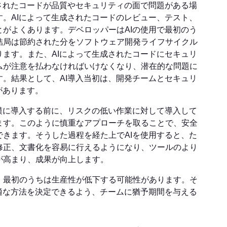
されたコードが品質やセキュリティの面で問題がある場
。AIによって生成されたコードのレビュー、テスト、
がよくあります。デベロッパーはAIの使用で最初のう
結局は節約された分をソフトウェア開発ライフサイクル
ます。また、AIによって生成されたコードにセキュリ
ムが注意を払わなければいけなくなり、潜在的な問題に
。結果として、AI導入当初は、開発チームとセキュリ
があります。
模に導入する前に、リスクの低い作業に対して導入して
ます。このように慎重なアプローチを取ることで、安全
きます。そうした過程を経た上でAIを使用すると、た
修正、文書化を容易に行えるようになり、ツールのより
が高まり、成果が向上します。
、最初のうちは生産性が低下する可能性があります。そ
適な方法を決定できるよう、チームに猶予期間を与える