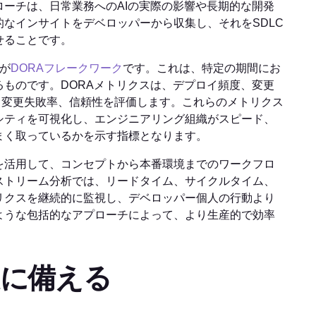
ローチは、日常業務へのAIの実際の影響や長期的な開発
なインサイトをデベロッパーから収集し、それをSDLC
せることです。
が
DORAフレークワーク
です。これは、特定の期間にお
ものです。DORAメトリクスは、デプロイ頻度、変更
間、変更失敗率、信頼性を評価します。これらのメトリクス
シティを可視化し、エンジニアリング組織がスピード、
まく取っているかを示す指標となります。
を活用して、コンセプトから本番環境までのワークフロ
ストリーム分析では、リードタイム、サイクルタイム、
リクスを継続的に監視し、デベロッパー個人の行動より
ような包括的なアプローチによって、より生産的で効率
題に備える