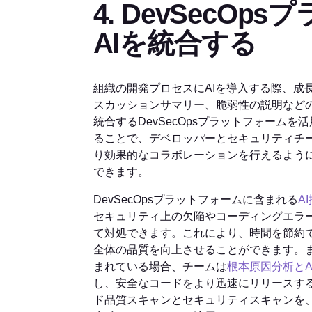
4. DevSecO
AIを統合する
組織の開発プロセスにAIを導入する際、成
スカッションサマリー、脆弱性の説明などの
統合するDevSecOpsプラットフォームを
ることで、デベロッパーとセキュリティチ
り効果的なコラボレーションを行えるよう
できます。
DevSecOpsプラットフォームに含まれる
A
セキュリティ上の欠陥やコーディングエラ
て対処できます。これにより、時間を節約
全体の品質を向上させることができます。ま
まれている場合、チームは
根本原因分析とA
し、安全なコードをより迅速にリリースす
ド品質スキャンとセキュリティスキャンを、