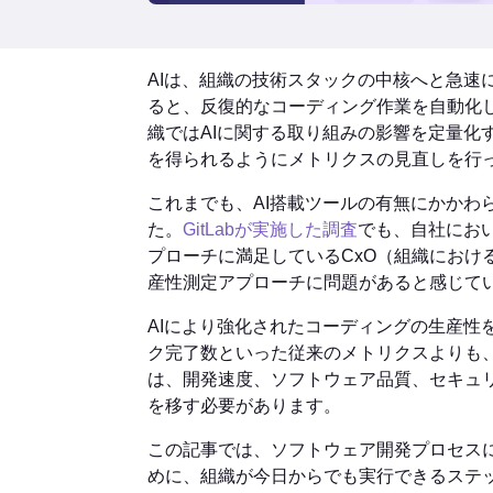
AIは、組織の技術スタックの中核へと急速
ると、反復的なコーディング作業を自動化
織ではAIに関する取り組みの影響を定量化
を得られるようにメトリクスの見直しを行
これまでも、AI搭載ツールの有無にかかわ
た。
GitLabが実施した調査
でも、自社にお
プローチに満足しているCxO（組織におけ
産性測定アプローチに問題があると感じて
AIにより強化されたコーディングの生産性
ク完了数といった従来のメトリクスよりも
は、開発速度、ソフトウェア品質、セキュ
を移す必要があります。
この記事では、ソフトウェア開発プロセスに
めに、組織が今日からでも実行できるステ