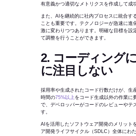
有意義かつ適切なメトリクスを作成して成
また、AIを継続的に社内プロセスに統合す
ことも重要です。テクノロジーが急速に進
激に変わりつつあります。明確な目標を設
て調整を行うことができます。
2. コーディン
に注目しない
採用率や生成されたコード行数だけが、生
時間の
75%以上
をコード生成以外の作業に費
で、デベロッパーがコードのレビューやテ
す。
AIを活用したソフトウェア開発のメリット
ア開発ライフサイクル（SDLC）全体にわ