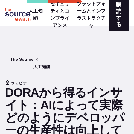
セキュリ
プラットフォ
購
人工知
ティとコ
ームとインフ
読
す
能
ンプライ
ラストラクチ
る
アンス
ャ
The Source
人工知能
ウェビナー
DORAから得るインサ
イト：AIによって実際
どのようにデベロッパ
ーの生産性は向上して