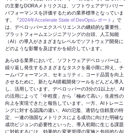
の主要なDORAメトリクスは、ソフトウェアデリバリー
パフォーマンスを評価するための業界標準となっていま
す。『
2024年Accelerate State of DevOpsレポート
』で
は、デベロッパーエクスペリエンスの継続的な重要性、
プラットフォームエンジニアリングの台頭、人工知能
（AI）の導入がさまざまなレベルでソフトウェア開発に
どのような影響を及ぼすかを紹介しています。
あらゆる業界において、ソフトウェアデベロッパーは、
繰り返し発生するさまざまなタスクを最小限に抑え、チ
ームパフォーマンス、セキュリティ、コード品質を向上
させるために、新たなAI搭載開発ツールをどんどん導入
し、活用しています。デベロッパーの3分の1以上が、AI
の活用によって「中程度」から「極めて高い」生産性の
向上を実現できたと報告しています。一方、AIトレーニ
ングに対する認識の違い、AIの氾濫、適切な信頼度の特
定、一連の強固なメトリクスによる成功に向けた明確な
成功ビジョンの必要性といった、導入初期に生じる課題
に対処するには、効果的な変更管理の実施と包括的なAI