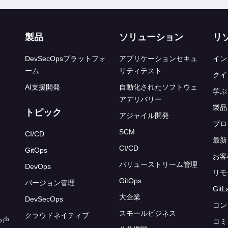
ンク
製品
ソリューション
リ
DevSecOpsプラットフォ
アプリケーションセキュ
イン
ーム
リティテスト
クイ
AI支援開発
自動化されたソフトウェ
学ぶ
アデリバリー
製品
トピック
アジャイル開発
ブロ
SCM
CI/CD
最新
CI/CD
GitOps
お客
バリューストリーム管理
DevOps
リモ
GitOps
バージョン管理
Git
大企業
DevSecOps
コン
スモールビジネス
クラウドネイティブ
る声
コミ