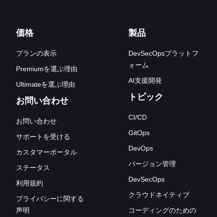
フッターリンク
価格
製品
プランの表示
DevSecOpsプラットフ
ォーム
Premiumを選ぶ理由
AI支援開発
Ultimateを選ぶ理由
トピック
お問い合わせ
CI/CD
お問い合わせ
GitOps
サポートを受ける
DevOps
カスタマーポータル
バージョン管理
ステータス
DevSecOps
利用規約
クラウドネイティブ
プライバシーに関する
声明
コーディングのための