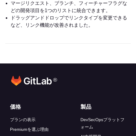
マージリクエスト、ブランチ、フィーチャーフラグな
どの開発項目を1つのリストに統合できます。
ドラッグアンドドロップでリンクタイプを変更できる
など、リンク機能が改善されました。
®
フッターリンク
価格
製品
プランの表示
DevSecOpsプラットフ
ォーム
Premiumを選ぶ理由