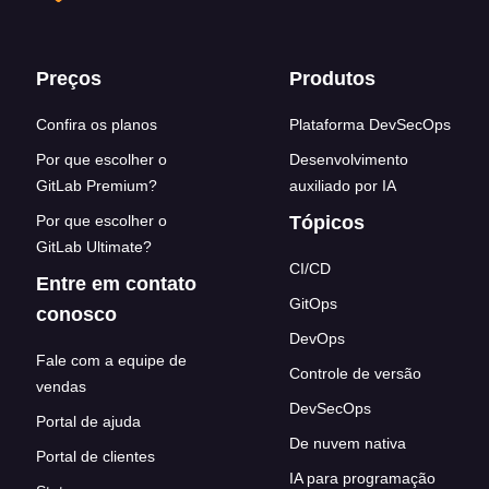
Footer links
Preços
Produtos
Confira os planos
Plataforma DevSecOps
Por que escolher o
Desenvolvimento
GitLab Premium?
auxiliado por IA
Por que escolher o
Tópicos
GitLab Ultimate?
CI/CD
Entre em contato
GitOps
conosco
DevOps
Fale com a equipe de
Controle de versão
vendas
DevSecOps
Portal de ajuda
De nuvem nativa
Portal de clientes
IA para programação