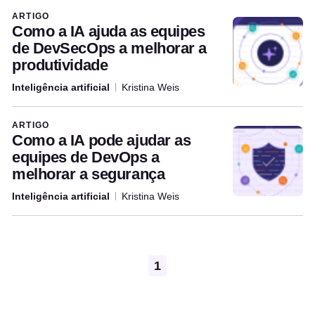
Articles written by this author
ARTIGO
Como a IA ajuda as equipes
de DevSecOps a melhorar a
produtividade
Inteligência artificial
Kristina Weis
ARTIGO
Como a IA pode ajudar as
equipes de DevOps a
melhorar a segurança
Inteligência artificial
Kristina Weis
Pagination
1