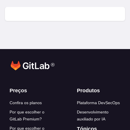
®
Footer links
Preços
Produtos
Confira os planos
Plataforma DevSecOps
Por que escolher o
Desenvolvimento
GitLab Premium?
auxiliado por IA
Por que escolher o
Tópicos