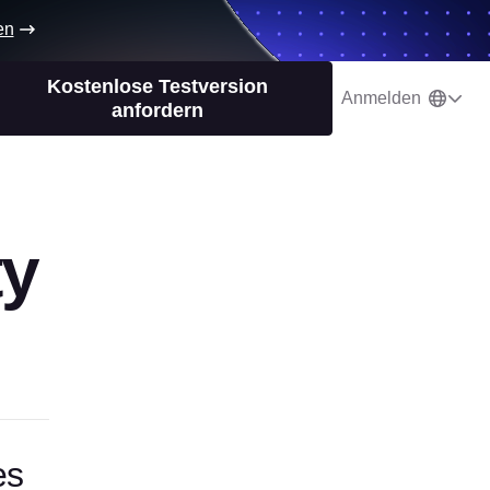
en
Kostenlose Testversion
Anmelden
anfordern
ty
es