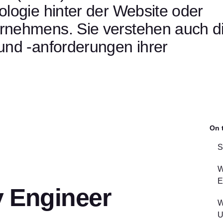
logie hinter der Website oder
rnehmens. Sie verstehen auch d
und -anforderungen ihrer
On 
S
W
E
ty Engineer
W
U