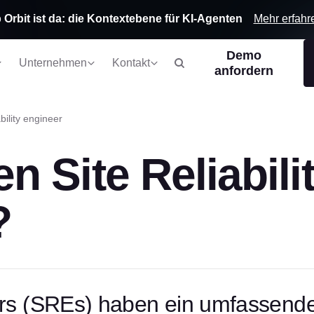
Mehr erfahr
 Orbit ist da: die Kontextebene für KI-Agenten
Demo
Unternehmen
Kontakt
anfordern
ability engineer
 Site Reliabili
?
eers (SREs) haben ein umfassend