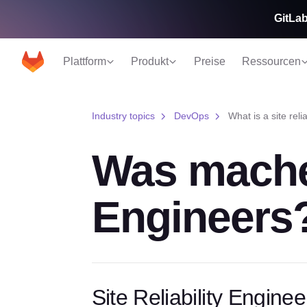
GitLab
Plattform
Produkt
Preise
Ressourcen
Industry topics
DevOps
What is a site reli
Was machen
Engineers
Site Reliability Engin