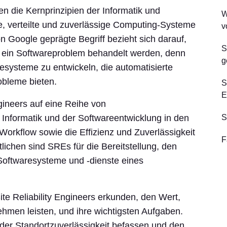
 die Kernprinzipien der Informatik und
W
e, verteilte und zuverlässige Computing-Systeme
v
n Google geprägte Begriff bezieht sich darauf,
S
e ein Softwareproblem behandelt werden, denn
g
esysteme zu entwickeln, die automatisierte
obleme bieten.
S
E
ngineers auf eine Reihe von
 Informatik und der Softwareentwicklung in den
S
Workflow sowie die Effizienz und Zuverlässigkeit
F
ichen sind SREs für die Bereitstellung, den
Softwaresysteme und -dienste eines
te Reliability Engineers erkunden, den Wert,
men leisten, und ihre wichtigsten Aufgaben.
er Standortzuverlässigkeit befassen und den