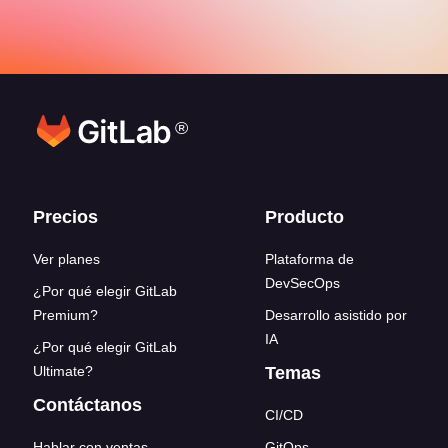
®
Enlaces del pie de página
Precios
Producto
Ver planes
Plataforma de
DevSecOps
¿Por qué elegir GitLab
Premium?
Desarrollo asistido por
IA
¿Por qué elegir GitLab
Ultimate?
Temas
Contáctanos
CI/CD
Hablar con ventas
GitOps