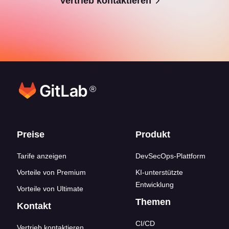
Vertrieb kontaktieren
®
Footer-Links
Preise
Produkt
Tarife anzeigen
DevSecOps-Plattform
Vorteile von Premium
KI-unterstützte
Entwicklung
Vorteile von Ultimate
Themen
Kontakt
CI/CD
Vertrieb kontaktieren