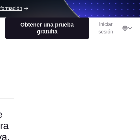
nformación
Obtener una prueba
Iniciar
gratuita
sesión
e
ra
va.