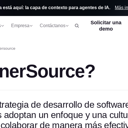
Más i
a está aquí: la capa de contexto para agentes de IA.
Solicitar una
s
Empresa
Contáctanos
demo
nersource
nnerSource?
rategia de desarrollo de softwar
s adoptan un enfoque y una cultu
 colaborar de manera más efecti