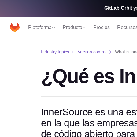
GitLab Orbit y
Plataforma
Producto
Precios
Recurso
Industry topics
Version control
What is in
¿Qué es I
InnerSource es una est
en la que las empresa
de código abierto para