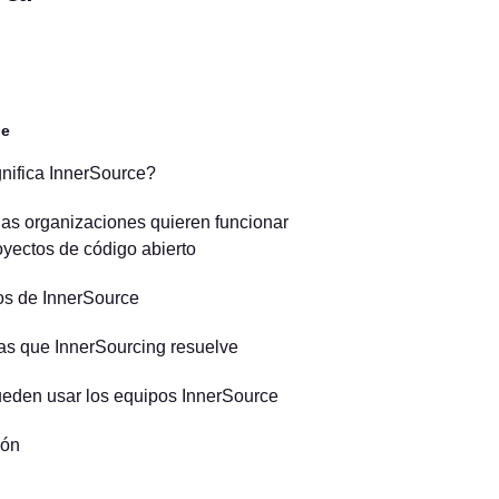
ge
nifica InnerSource?
las organizaciones quieren funcionar
yectos de código abierto
os de InnerSource
s que InnerSourcing resuelve
den usar los equipos InnerSource
ión