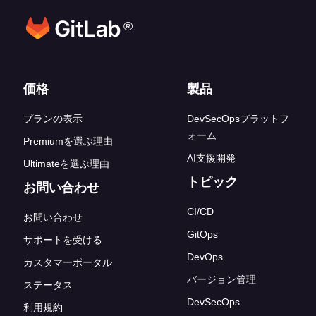
®
フッターリンク
価格
製品
プランの表示
DevSecOpsプラットフ
ォーム
Premiumを選ぶ理由
AI支援開発
Ultimateを選ぶ理由
トピック
お問い合わせ
CI/CD
お問い合わせ
GitOps
サポートを受ける
DevOps
カスタマーポータル
バージョン管理
ステータス
DevSecOps
利用規約