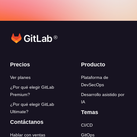
®
Enlaces del pie de página
Precios
Producto
Ver planes
Plataforma de
DevSecOps
¿Por qué elegir GitLab
Premium?
Desarrollo asistido por
IA
¿Por qué elegir GitLab
Ultimate?
Temas
Contáctanos
CI/CD
Hablar con ventas
GitOps