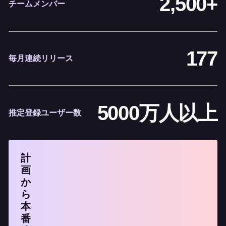
2,500+
チームメンバー
177
毎月連続リリース
5000万人以上
推定登録ユーザー数
計
画
か
ら
本
番