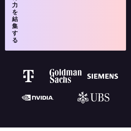
力
を
結
集
す
る