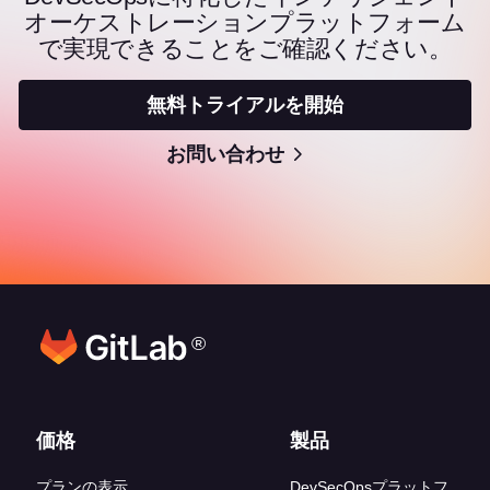
オーケストレーションプラットフォーム
で実現できることをご確認ください。
無料トライアルを開始
お問い合わせ
®
フッターリンク
価格
製品
プランの表示
DevSecOpsプラットフ