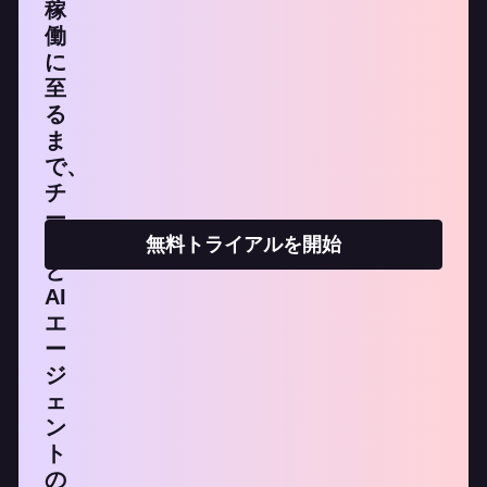
稼
働
に
至
る
ま
で、
チ
ー
ム
無料トライアルを開始
と
AI
エ
ー
ジ
ェ
ン
ト
の