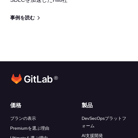
SDLCを加速したHilti社
事例を読む
®
フッターリンク
価格
製品
プランの表示
DevSecOpsプラットフ
ォーム
Premiumを選ぶ理由
AI支援開発