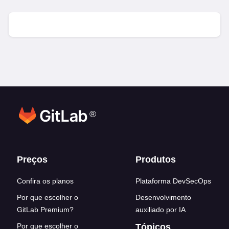
®
Footer links
Preços
Produtos
Confira os planos
Plataforma DevSecOps
Por que escolher o
Desenvolvimento
GitLab Premium?
auxiliado por IA
Por que escolher o
Tópicos