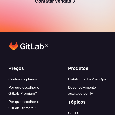
Contatar vendas
®
Footer links
Preços
Produtos
Confira os planos
Plataforma DevSecOps
Por que escolher o
Desenvolvimento
GitLab Premium?
auxiliado por IA
Por que escolher o
Tópicos
GitLab Ultimate?
CI/CD