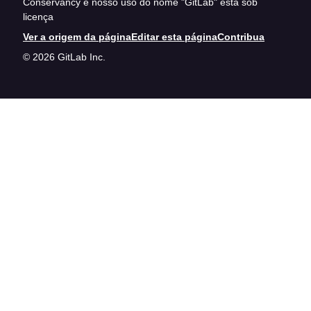
Conservancy e nosso uso do nome "GitLab" está sob
licença
Ver a origem da página
Editar esta página
Contribua
© 2026 GitLab Inc.