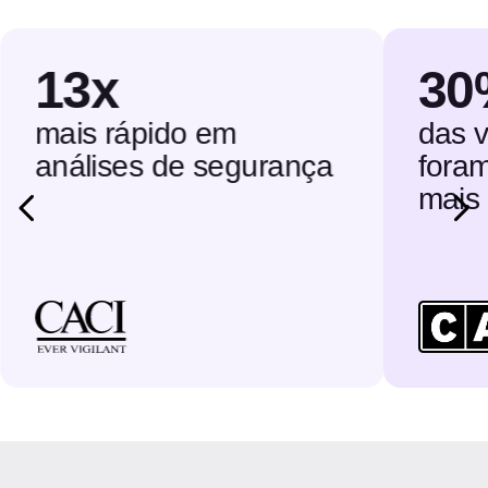
13x
30
mais rápido em
das v
análises de segurança
fora
mais