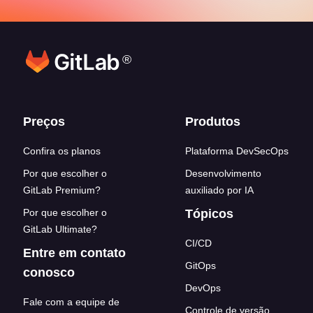
®
Footer links
Preços
Produtos
Confira os planos
Plataforma DevSecOps
Por que escolher o
Desenvolvimento
GitLab Premium?
auxiliado por IA
Por que escolher o
Tópicos
GitLab Ultimate?
CI/CD
Entre em contato
GitOps
conosco
DevOps
Fale com a equipe de
Controle de versão