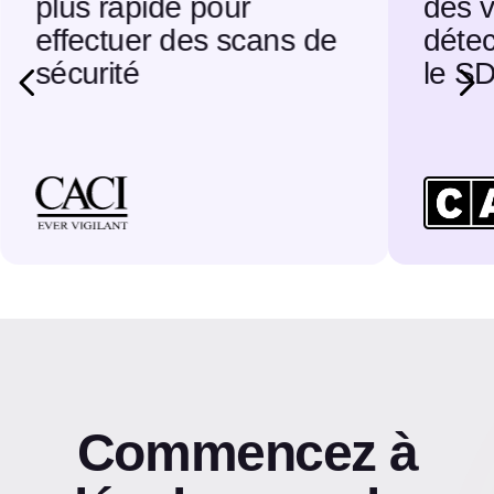
plus rapide pour
des v
effectuer des scans de
détec
sécurité
le S
Commencez à