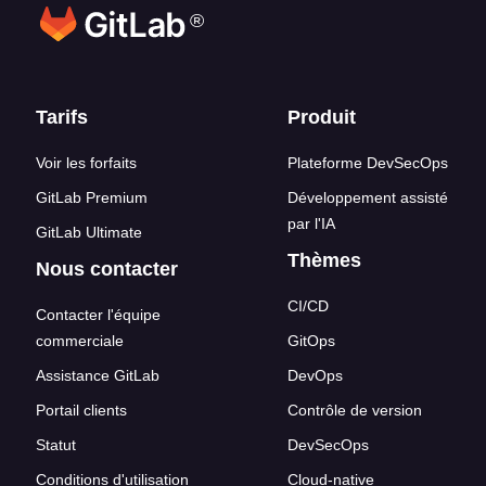
®
Liens en bas de page
Tarifs
Produit
Voir les forfaits
Plateforme DevSecOps
GitLab Premium
Développement assisté
par l'IA
GitLab Ultimate
Thèmes
Nous contacter
CI/CD
Contacter l'équipe
commerciale
GitOps
Assistance GitLab
DevOps
Portail clients
Contrôle de version
Statut
DevSecOps
Conditions d'utilisation
Cloud-native