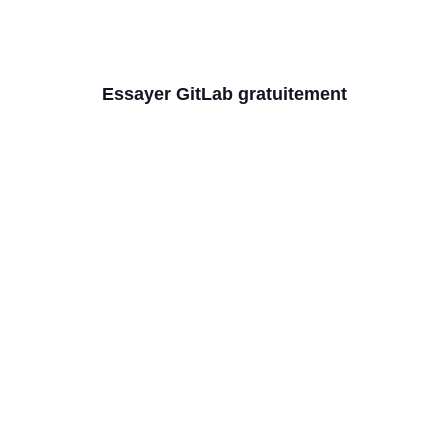
DevSecOps
Essayer GitLab gratuitement
Contacter l'équipe commerciale