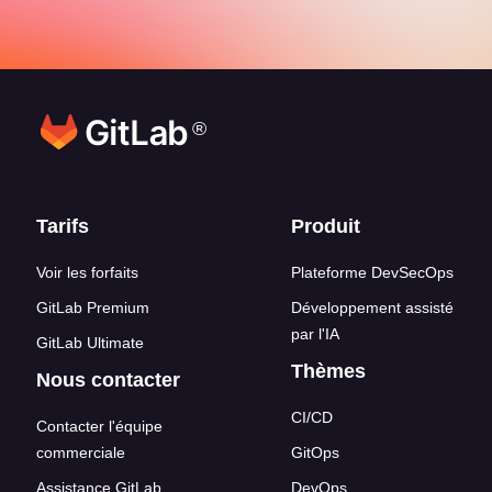
®
Liens en bas de page
Tarifs
Produit
Voir les forfaits
Plateforme DevSecOps
GitLab Premium
Développement assisté
par l'IA
GitLab Ultimate
Thèmes
Nous contacter
CI/CD
Contacter l'équipe
commerciale
GitOps
Assistance GitLab
DevOps