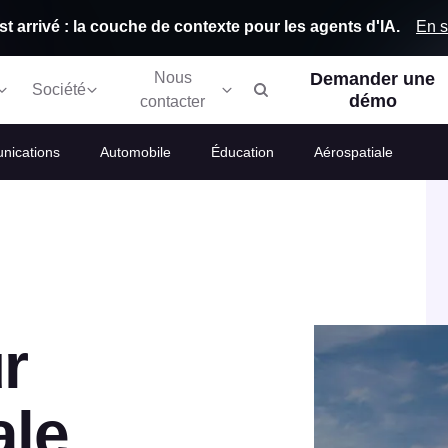
En s
st arrivé : la couche de contexte pour les agents d'IA.
Nous
Demander une
Société
démo
contacter
nications
Automobile
Éducation
Aérospatiale
r
ale