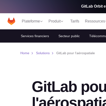
GitLab Orbit e
Plateforme
Produit
Tarifs
Ressources
Services financiers
Secteur public
Télécommu
Home
Solutions
GitLab pour l'aérospatiale
GitLab pou
l'aérospati