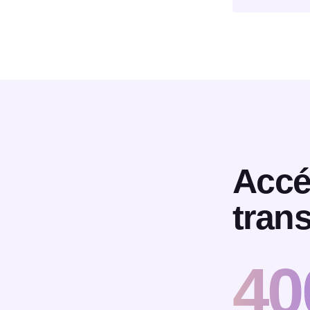
Accé
tran
40