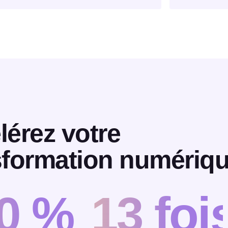
lérez votre
sformation numériq
0 %
13 foi