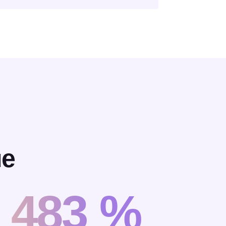
ue
s
483 %