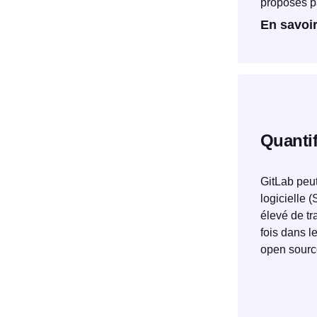
proposés pa
En savoir
Quantif
GitLab peut
logicielle 
élevé de tr
fois dans l
open sourc