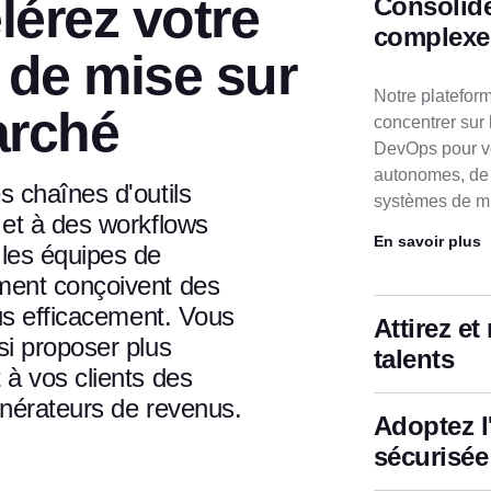
lérez votre
Consolide
complexe
 de mise sur
Notre platefor
arché
concentrer sur l
DevOps pour vo
autonomes, de v
s chaînes d'outils
systèmes de mis
 et à des workflows
En savoir plus
les équipes de
ent conçoivent des
lus efficacement. Vous
Attirez et
si proposer plus
talents
 à vos clients des
énérateurs de revenus.
Adoptez l
sécurisée