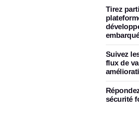
Tirez part
platefor
développe
embarqu
Suivez le
flux de v
améliorat
Répondez
sécurité 