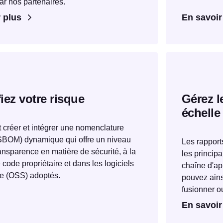
r nos partenaires.
 plus
En savoir
iez votre risque
Gérez l
échelle
 créer et intégrer une nomenclature
(SBOM) dynamique qui offre un niveau
Les rapports
ansparence en matière de sécurité, à la
les princip
e code propriétaire et dans les logiciels
chaîne d'ap
e (OSS) adoptés.
pouvez ains
fusionner o
En savoir