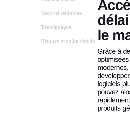
Accé
Sécurité renforcée
délai
Témoignages
le m
Risques et coûts réduits
Grâce à de
optimisées
modernes, 
développem
logiciels p
pouvez ain
rapidement
produits g