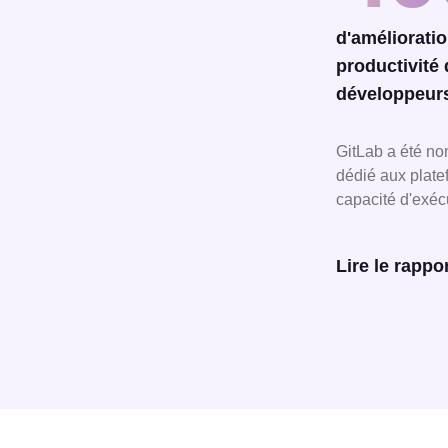
d'amélioratio
productivité
développeur
GitLab a été n
dédié aux plate
capacité d'exécu
Lire le rappo