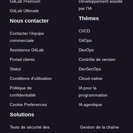
GitLab Premium
Développement assisté
par l'IA
GitLab Ultimate
Thèmes
Nous contacter
CI/CD
Contacter l'équipe
commerciale
GitOps
Assistance GitLab
DevOps
Portail clients
Contrôle de version
Statut
DevSecOps
Conditions d'utilisation
Cloud-native
Politique de
IA pour la
confidentialité
programmation
Cookie Preferences
IA agentique
Solutions
Tests de sécurité des
Gestion de la chaîne