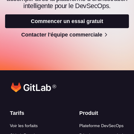
intelligente pour le DevSecOps.
Commencer un essai gratuit
Contacter l'équipe commerciale
®
Liens en bas de page
Tarifs
Produit
Voir les forfaits
Plateforme DevSecOps