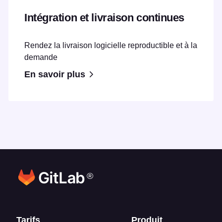
Intégration et livraison continues
Rendez la livraison logicielle reproductible et à la
demande
En savoir plus
®
Liens en bas de page
Tarifs
Produit