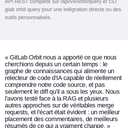
API REST complète sur /api/v4/orbit/query et CLI
glab orbit query pour une intégration directe ou des
outils personnalisés.
« GitLab Orbit nous a apporté ce que nous
Utilisez les touches fléchées gauche et droite pour parcourir l
Citation 1 de 1
cherchions depuis un certain temps : le
graphe de connaissances qui alimente un
relecteur de code d'IA capable de réellement
comprendre notre code source, et pas
seulement le diff qu'il a sous les yeux. Nous
l'avons testé face à la RAG et plusieurs
autres approches sur de véritables merge
requests, et l'écart était évident : un meilleur
placement des commentaires, de meilleurs
résumés de ce qui a vraiment changé. »