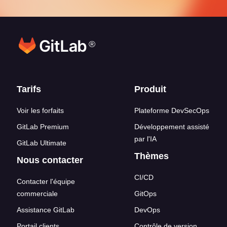
®
Liens en bas de page
Tarifs
Produit
Voir les forfaits
Plateforme DevSecOps
GitLab Premium
Développement assisté
par l'IA
GitLab Ultimate
Thèmes
Nous contacter
CI/CD
Contacter l'équipe
commerciale
GitOps
Assistance GitLab
DevOps
Portail clients
Contrôle de version