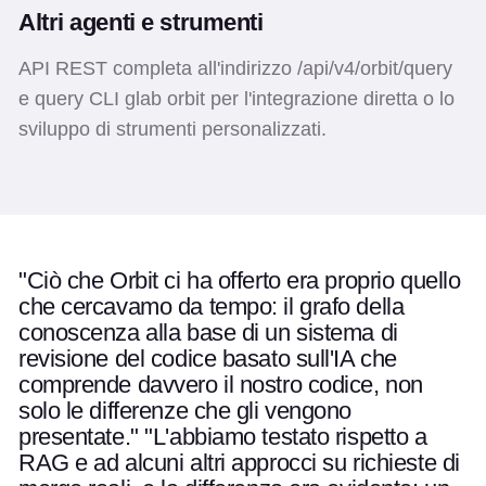
Altri agenti e strumenti
API REST completa all'indirizzo /api/v4/orbit/query
e query CLI glab orbit per l'integrazione diretta o lo
sviluppo di strumenti personalizzati.
"Ciò che Orbit ci ha offerto era proprio quello
Usa i tasti freccia sinistra e destra per esplorare le citazion
Citazione 1di 1
che cercavamo da tempo: il grafo della
conoscenza alla base di un sistema di
revisione del codice basato sull'IA che
comprende davvero il nostro codice, non
solo le differenze che gli vengono
presentate." "L'abbiamo testato rispetto a
RAG e ad alcuni altri approcci su richieste di