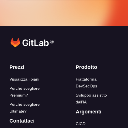
®
Link del blocco inferiore
Prezzi
Prodotto
Visualizza i piani
Piattaforma
DevSecOps
Perché scegliere
Premium?
Sviluppo assistito
dall'IA
Perché scegliere
Ultimate?
Argomenti
Contattaci
CICD