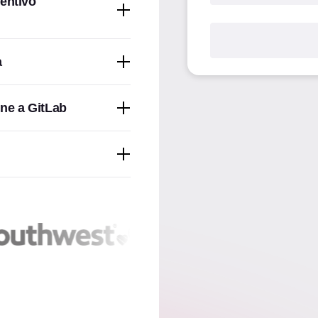
ventivo
a
ne a GitLab