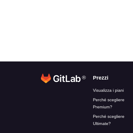
®
Link del blo
Prezzi
Visualizza i piani
Perché scegliere
Premium?
Perché scegliere
Ultimate?