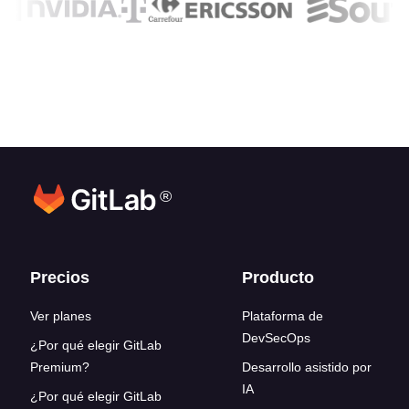
®
Enlaces del pie de página
Precios
Producto
Ver planes
Plataforma de
DevSecOps
¿Por qué elegir GitLab
Premium?
Desarrollo asistido por
IA
¿Por qué elegir GitLab